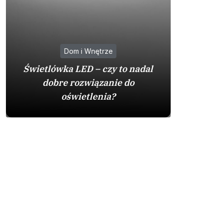
Dom i Wnętrze
Na co
Świetlówka LED – czy to nadal
zakupie 
dobre rozwiązanie do
by
oświetlenia?