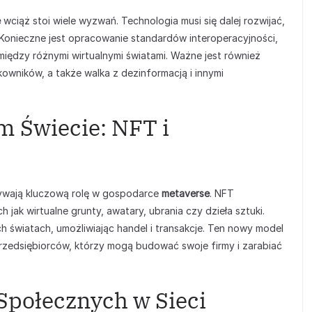
e
wciąż stoi wiele wyzwań. Technologia musi się dalej rozwijać,
 Konieczne jest opracowanie standardów interoperacyjności,
iędzy różnymi wirtualnymi światami. Ważne jest również
owników, a także walka z dezinformacją i innymi
 Świecie: NFT i
rywają kluczową rolę w gospodarce
metaverse
. NFT
 jak wirtualne grunty, awatary, ubrania czy dzieła sztuki.
h światach, umożliwiając handel i transakcje. Ten nowy model
rzedsiębiorców, którzy mogą budować swoje firmy i zarabiać
 Społecznych w Sieci