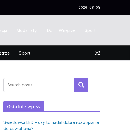
2026-08-08
acja
Moda i styl
Dom i Wnętrze
Sport
ętrze
Sport
Szukaj
Ostatnie wpisy
Świetlówka LED – czy to nadal dobre rozwiązanie
do oświetlenia?