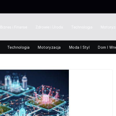
Biznes i Finanse
Zdrowie i Uroda
Technologia
Motoryz
Technologia
Motoryzacja
Moda I Styl
Dom I Wn