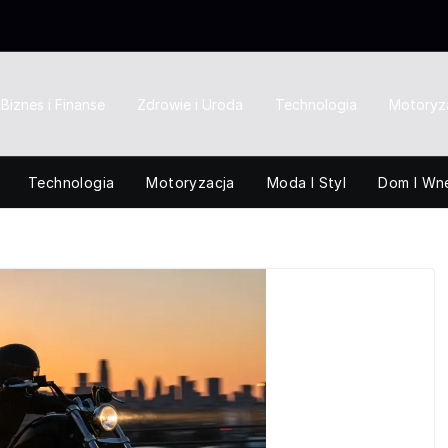
Biznes i Finanse
Zdrowie i Uroda
Technologia
Motoryz
Technologia
Motoryzacja
Moda I Styl
Dom I Wn