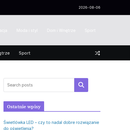
2026-08-06
acja
Moda i styl
Dom i Wnętrze
Sport
ętrze
Sport
Szukaj
Ostatnie wpisy
Świetlówka LED – czy to nadal dobre rozwiązanie
do oświetlenia?