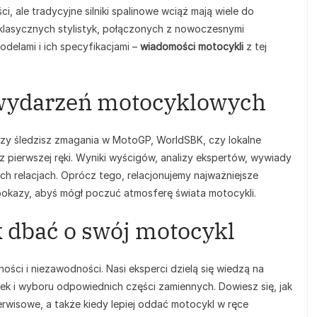
, ale tradycyjne silniki spalinowe wciąż mają wiele do
lasycznych stylistyk, połączonych z nowoczesnymi
delami i ich specyfikacjami –
wiadomości motocykli
z tej
i wydarzeń motocyklowych
czy śledzisz zmagania w MotoGP, WorldSBK, czy lokalne
 pierwszej ręki. Wyniki wyścigów, analizy ekspertów, wywiady
h relacjach. Oprócz tego, relacjonujemy najważniejsze
i pokazy, abyś mógł poczuć atmosferę świata motocykli.
k dbać o swój motocykl
ści i niezawodności. Nasi eksperci dzielą się wiedzą na
rek i wyboru odpowiednich części zamiennych. Dowiesz się, jak
wisowe, a także kiedy lepiej oddać motocykl w ręce