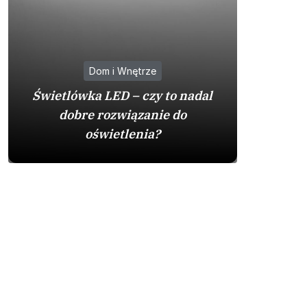
Dom i Wnętrze
Na co
Świetlówka LED – czy to nadal
zakupie 
dobre rozwiązanie do
by
oświetlenia?