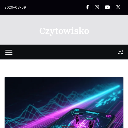
Przejdź
2026-08-09
do
treści
Czytowisko