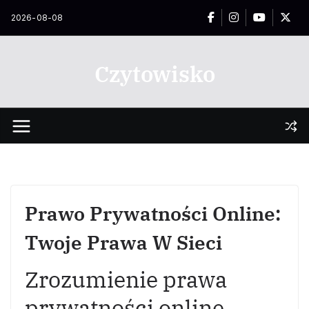
Przejdź
2026-08-08
do
treści
Czytowisko
Prawo Prywatności Online:
Twoje Prawa W Sieci
Zrozumienie prawa
prywatności online