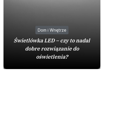
Dom i Wnętrze
Na co
Świetlówka LED – czy to nadal
zakupie 
dobre rozwiązanie do
by
oświetlenia?