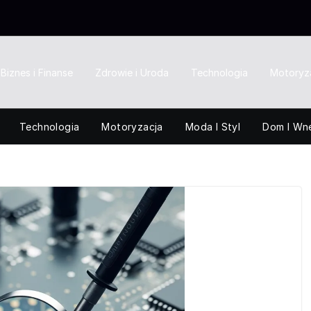
Biznes i Finanse
Zdrowie i Uroda
Technologia
Motoryz
Technologia
Motoryzacja
Moda I Styl
Dom I Wn