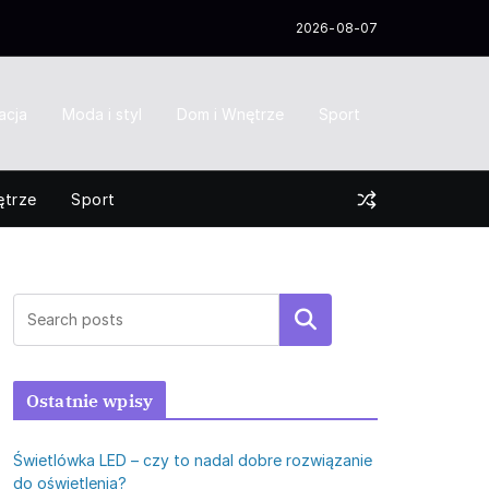
2026-08-07
acja
Moda i styl
Dom i Wnętrze
Sport
ętrze
Sport
Szukaj
Ostatnie wpisy
Świetlówka LED – czy to nadal dobre rozwiązanie
do oświetlenia?