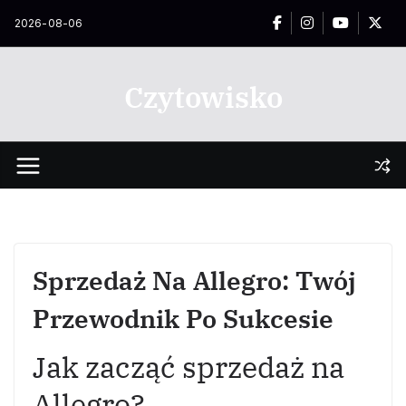
Przejdź
2026-08-06
do
treści
Czytowisko
Sprzedaż Na Allegro: Twój
Przewodnik Po Sukcesie
Jak zacząć sprzedaż na
Allegro?