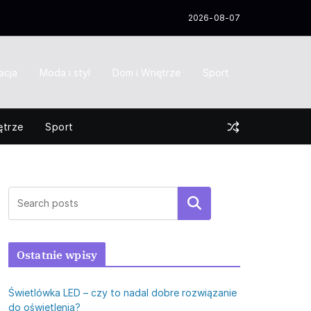
2026-08-07
acja
Moda i styl
Dom i Wnętrze
Sport
ętrze
Sport
Szukaj
Ostatnie wpisy
Świetlówka LED – czy to nadal dobre rozwiązanie
do oświetlenia?