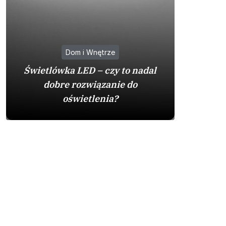
Dom i Wnętrze
Na co
Świetlówka LED – czy to nadal
zakupie 
dobre rozwiązanie do
by
oświetlenia?