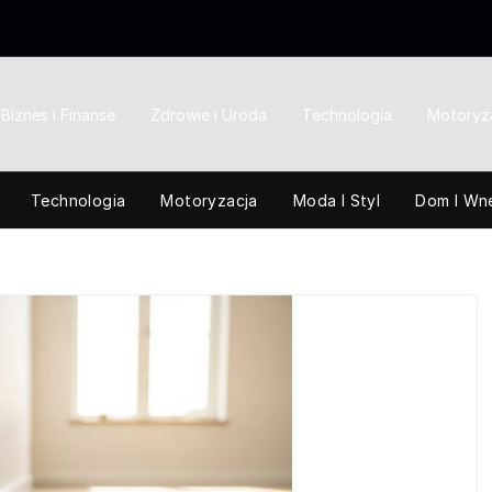
Biznes i Finanse
Zdrowie i Uroda
Technologia
Motoryz
Technologia
Motoryzacja
Moda I Styl
Dom I Wn