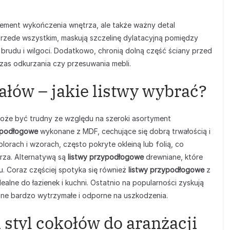
lement wykończenia wnętrza, ale także ważny detal
 Przede wszystkim, maskują szczelinę dylatacyjną pomiędzy
brudu i wilgoci. Dodatkowo, chronią dolną część ściany przed
as odkurzania czy przesuwania mebli.
łów – jakie listwy wybrać?
że być trudny ze względu na szeroki asortyment
ypodłogowe
wykonane z MDF, cechujące się dobrą trwałością i
orach i wzorach, często pokryte okleiną lub folią, co
rza. Alternatywą są
listwy przypodłogowe
drewniane, które
u. Coraz częściej spotyka się również
listwy przypodłogowe
z
ealne do łazienek i kuchni. Ostatnio na popularności zyskują
ne bardzo wytrzymałe i odporne na uszkodzenia.
 styl cokołów do aranżacji