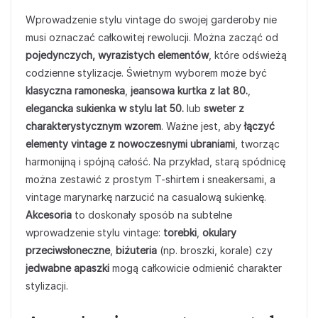
Wprowadzenie stylu vintage do swojej garderoby nie
musi oznaczać całkowitej rewolucji. Można zacząć od
pojedynczych, wyrazistych elementów
, które odświeżą
codzienne stylizacje. Świetnym wyborem może być
klasyczna ramoneska
,
jeansowa kurtka z lat 80.
,
elegancka sukienka w stylu lat 50.
lub
sweter z
charakterystycznym wzorem
. Ważne jest, aby
łączyć
elementy vintage z nowoczesnymi ubraniami
, tworząc
harmonijną i spójną całość. Na przykład, starą spódnicę
można zestawić z prostym T-shirtem i sneakersami, a
vintage marynarkę narzucić na casualową sukienkę.
Akcesoria
to doskonały sposób na subtelne
wprowadzenie stylu vintage:
torebki
,
okulary
przeciwsłoneczne
,
biżuteria
(np. broszki, korale) czy
jedwabne apaszki
mogą całkowicie odmienić charakter
stylizacji.