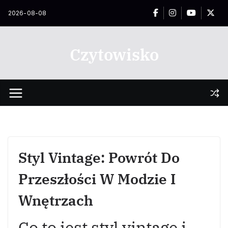
Przejdź
2026-08-08
do
treści
Czytowisko
Styl Vintage: Powrót Do
Przeszłości W Modzie I
Wnętrzach
Co to jest styl vintage i