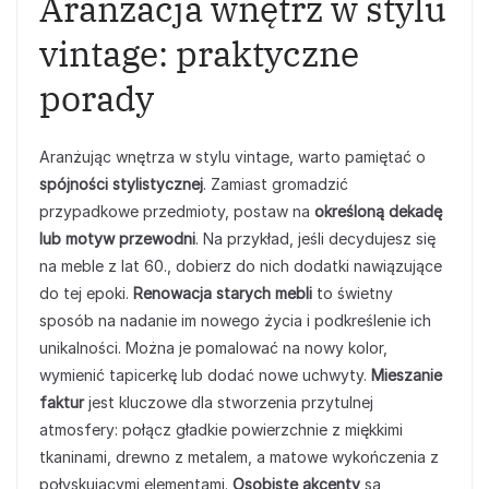
Aranżacja wnętrz w stylu
vintage: praktyczne
porady
Aranżując wnętrza w stylu vintage, warto pamiętać o
spójności stylistycznej
. Zamiast gromadzić
przypadkowe przedmioty, postaw na
określoną dekadę
lub motyw przewodni
. Na przykład, jeśli decydujesz się
na meble z lat 60., dobierz do nich dodatki nawiązujące
do tej epoki.
Renowacja starych mebli
to świetny
sposób na nadanie im nowego życia i podkreślenie ich
unikalności. Można je pomalować na nowy kolor,
wymienić tapicerkę lub dodać nowe uchwyty.
Mieszanie
faktur
jest kluczowe dla stworzenia przytulnej
atmosfery: połącz gładkie powierzchnie z miękkimi
tkaninami, drewno z metalem, a matowe wykończenia z
połyskującymi elementami.
Osobiste akcenty
są