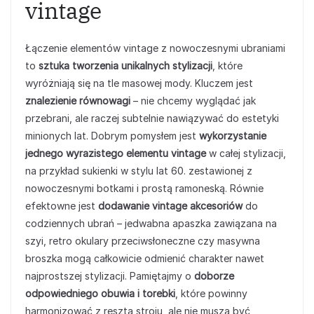
vintage
Łączenie elementów vintage z nowoczesnymi ubraniami
to
sztuka tworzenia unikalnych stylizacji
, które
wyróżniają się na tle masowej mody. Kluczem jest
znalezienie równowagi
– nie chcemy wyglądać jak
przebrani, ale raczej subtelnie nawiązywać do estetyki
minionych lat. Dobrym pomysłem jest
wykorzystanie
jednego wyrazistego elementu vintage
w całej stylizacji,
na przykład sukienki w stylu lat 60. zestawionej z
nowoczesnymi botkami i prostą ramoneską. Równie
efektowne jest
dodawanie vintage akcesoriów
do
codziennych ubrań – jedwabna apaszka zawiązana na
szyi, retro okulary przeciwsłoneczne czy masywna
broszka mogą całkowicie odmienić charakter nawet
najprostszej stylizacji. Pamiętajmy o
doborze
odpowiedniego obuwia i torebki
, które powinny
harmonizować z resztą stroju, ale nie muszą być