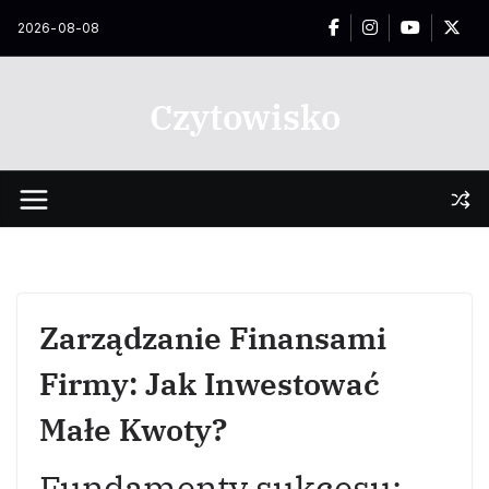
Przejdź
2026-08-08
do
treści
Czytowisko
Zarządzanie Finansami
Firmy: Jak Inwestować
Małe Kwoty?
Fundamenty sukcesu: