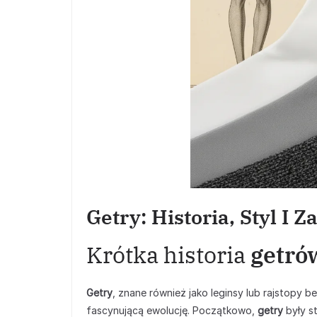
Getry: Historia, Styl I 
Krótka historia
getró
Getry
, znane również jako leginsy lub rajstopy b
fascynującą ewolucję. Początkowo,
getry
były s