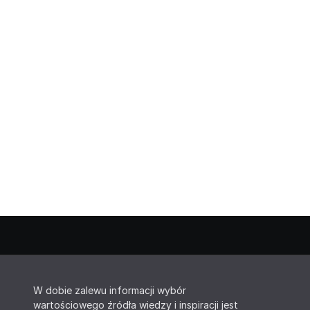
W dobie zalewu informacji wybór
wartościowego źródła wiedzy i inspiracji jest