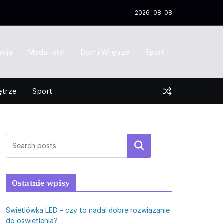
2026-08-08
acja
Moda i styl
Dom i Wnętrze
Sport
ętrze
Sport
Szukaj
Ostatnie wpisy
Świetlówka LED – czy to nadal dobre rozwiązanie
do oświetlenia?