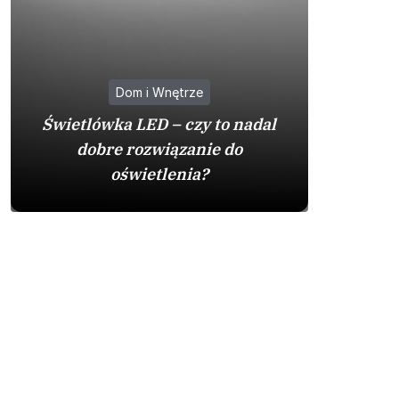
Dom i Wnętrze
Na co
Świetlówka LED – czy to nadal
zakupie 
dobre rozwiązanie do
by
oświetlenia?