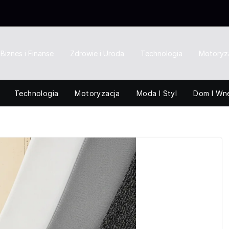
Biznes i Finanse
Zdrowie i Uroda
Technologia
Motoryz
Technologia
Motoryzacja
Moda I Styl
Dom I Wn