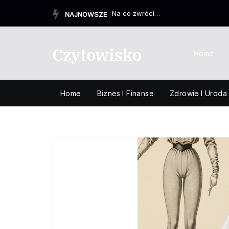
Przejdź
Na co zwrócić uwagę przy zakupie biurka drewnianego, aby ...
NAJNOWSZE
do
treści
Czytowisko
Home
Home
Biznes I Finanse
Zdrowie I Uroda