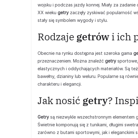
wojsku i podczas jazdy konnej. Miały za zadanie 
XX wieku
getry
zaczęły zyskiwać popularność wś
stały się symbolem wygody i stylu.
Rodzaje
getrów
i ich
Obecnie na rynku dostępna jest szeroka gama
g
przeznaczeniem. Można znaleźć
getry
sportowe, 
elastycznych i oddychających materiałów. Są te
bawełny, dzianiny lub weluru. Popularne są równ
charakteru i elegancji.
Jak nosić
getry
? Insp
Getry
są niezwykle wszechstronnym elementem ga
Świetnie komponują się z tunikami, długimi swet
zarówno z butami sportowymi, jak i eleganckimi s