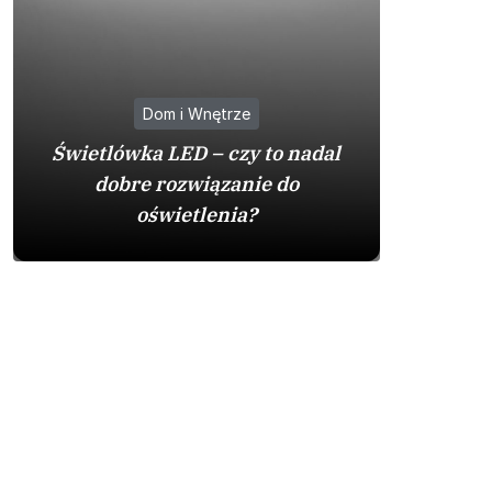
Dom i Wnętrze
Na co
Świetlówka LED – czy to nadal
zakupie 
dobre rozwiązanie do
by
oświetlenia?