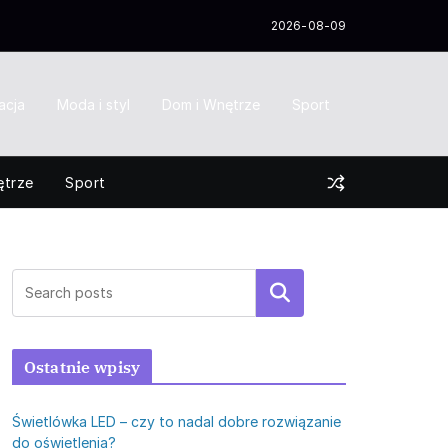
2026-08-09
acja
Moda i styl
Dom i Wnętrze
Sport
ętrze
Sport
Szukaj
Ostatnie wpisy
Świetlówka LED – czy to nadal dobre rozwiązanie
do oświetlenia?