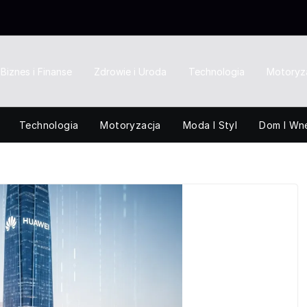
Biznes i Finanse
Zdrowie i Uroda
Technologia
Motoryz
Technologia
Motoryzacja
Moda I Styl
Dom I Wn