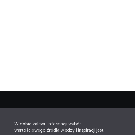
W dobie zalewu informacji wybór
wartościowego źródła wiedzy i inspiracji jest