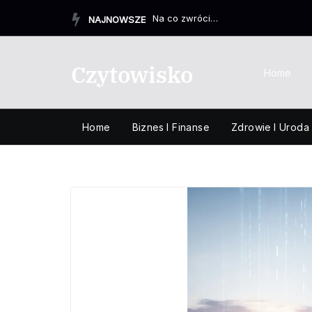
Przejdź
Na co zwrócić uwagę przy zakupie biurka drewnianego, aby ...
NAJNOWSZE
do
treści
Czytowisko
Home
Home
Biznes I Finanse
Zdrowie I Uroda