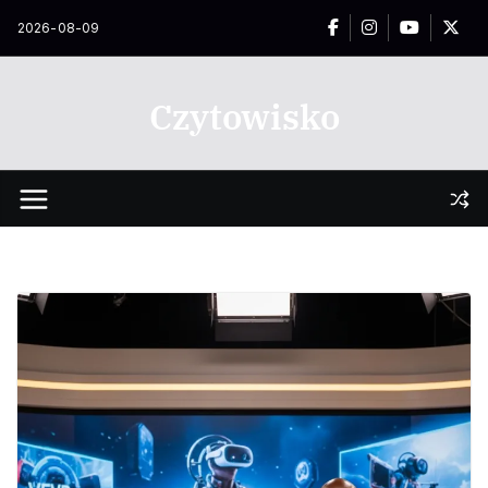
Przejdź
2026-08-09
do
treści
Czytowisko