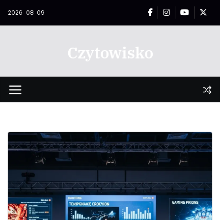
Przejdź
2026-08-09
do
treści
Czytowisko