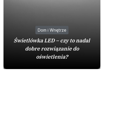
Dom i Wnętrze
Na co
Świetlówka LED – czy to nadal
zakupie 
dobre rozwiązanie do
by
oświetlenia?