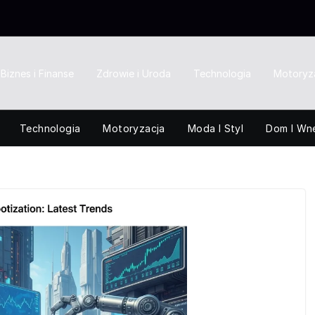
Biznes i Finanse
Zdrowie i Uroda
Technologia
Motoryz
Technologia
Motoryzacja
Moda I Styl
Dom I Wn