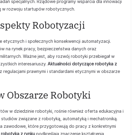
dań specjalnych. Rządowe programy wsparcia dla innowacji
lę w rozwoju startupów robotycznych.
Aspekty Robotyzacji
e etycznych i społecznych konsekwencji automatyzacji.
ów na rynek pracy, bezpieczeństwa danych oraz
litarnych. Ważne jest, aby rozwój robotyki przebiegał w
zystkich interesariuszy.
Aktualności dotyczące robotyka z
z regulacjami prawnymi i standardami etycznymi w obszarze
 w Obszarze Robotyki
ów w dziedzinie robotyki, rośnie również oferta edukacyjna i
ki studiów związane z robotyką, automatyką i mechatroniką.
enia zawodowe, które przygotowują do pracy z konkretnymi
 robotyka z rynku
podkreślają znaczenie kształcenia