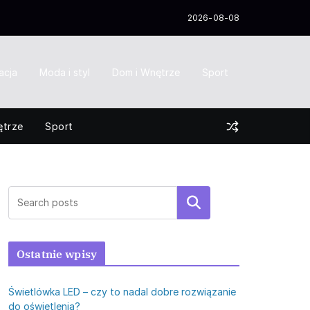
2026-08-08
acja
Moda i styl
Dom i Wnętrze
Sport
ętrze
Sport
Szukaj
Ostatnie wpisy
Świetlówka LED – czy to nadal dobre rozwiązanie
do oświetlenia?