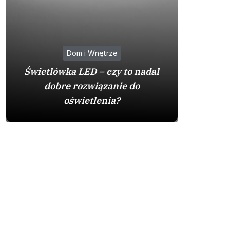
Dom i Wnętrze
Na co
Świetlówka LED – czy to nadal
zakupie 
dobre rozwiązanie do
by
oświetlenia?