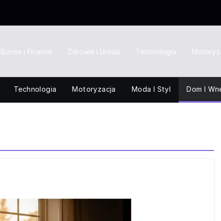
Biznes i Finanse
Zdrowie i Uroda
Technologia
Motoryz
Technologia
Motoryzacja
Moda I Styl
Dom I Wn