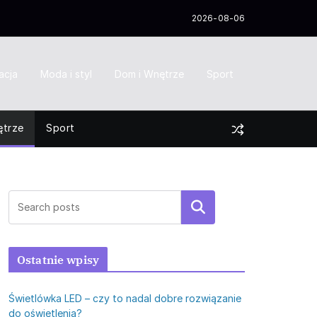
2026-08-06
acja
Moda i styl
Dom i Wnętrze
Sport
ętrze
Sport
Szukaj
Ostatnie wpisy
Świetlówka LED – czy to nadal dobre rozwiązanie
do oświetlenia?